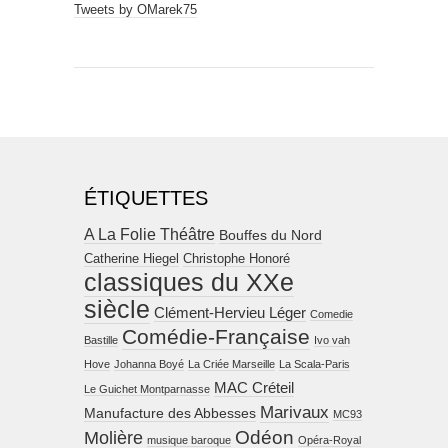
Tweets by OMarek75
ÉTIQUETTES
A La Folie Théâtre
Bouffes du Nord
Catherine Hiegel
Christophe Honoré
classiques du XXe
siècle
Clément-Hervieu Léger
Comedie
Comédie-Française
Bastille
Ivo vah
Hove
Johanna Boyé
La Criée Marseille
La Scala-Paris
MAC Créteil
Le Guichet Montparnasse
Marivaux
Manufacture des Abbesses
MC93
Molière
Odéon
musique baroque
Opéra-Royal