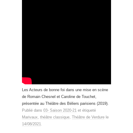
Les Acteurs de bonne foi dans une mise en scène
de Romain Chesnel et Caroline de Touchet,
présentée au Théâtre des Béliers parisiens (2019).
Publié dans
03- Saison 2020-21
et étiqueté
Marivaux
,
théâtre classique
,
Théâtre de Verdure
le
14/08/2021
.