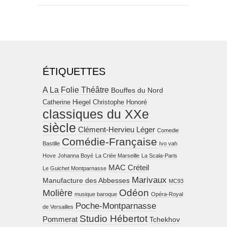
ÉTIQUETTES
A La Folie Théâtre
Bouffes du Nord
Catherine Hiegel
Christophe Honoré
classiques du XXe
siècle
Clément-Hervieu Léger
Comedie
Comédie-Française
Bastille
Ivo vah
Hove
Johanna Boyé
La Criée Marseille
La Scala-Paris
MAC Créteil
Le Guichet Montparnasse
Marivaux
Manufacture des Abbesses
MC93
Molière
Odéon
musique baroque
Opéra-Royal
Poche-Montparnasse
de Versailles
Studio Hébertot
Pommerat
Tchekhov