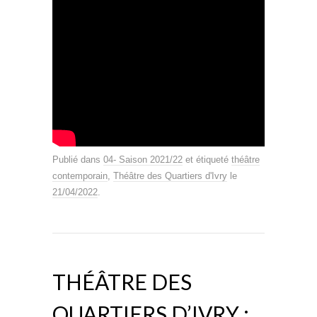
Publié dans
04- Saison 2021/22
et étiqueté
théâtre
contemporain
,
Théâtre des Quartiers d'Ivry
le
21/04/2022
.
THÉÂTRE DES
QUARTIERS D’IVRY :