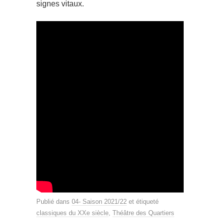
signes vitaux.
Publié dans
04- Saison 2021/22
et étiqueté
classiques du XXe siècle
,
Théâtre des Quartiers