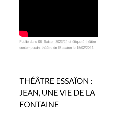
Publié dans
06- Saison 2023/24
et étiqueté
théâtre
contemporain
,
théâtre de l'Essaïon
le
15/02/2024
.
THÉÂTRE ESSAÏON :
JEAN, UNE VIE DE LA
FONTAINE