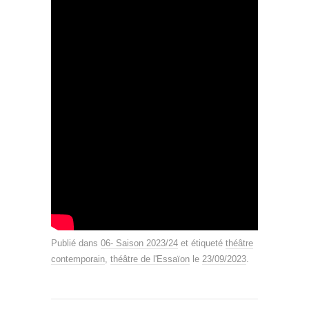
Publié dans
06- Saison 2023/24
et étiqueté
théâtre
contemporain
,
théâtre de l'Essaïon
le
23/09/2023
.