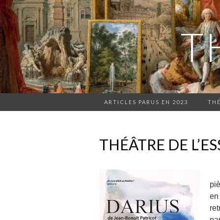
T
ARTICLES PARUS EN 2023
THÉ
THÉÂTRE DE L’ES
D
pi
en
re
pa