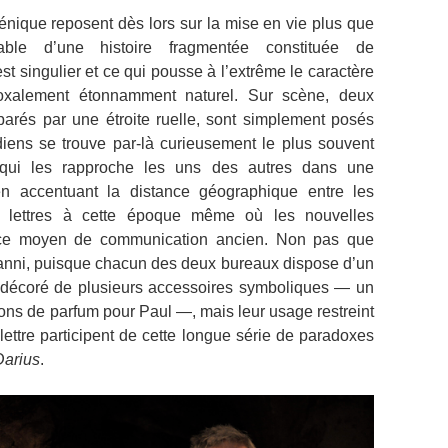
ique reposent dès lors sur la mise en vie plus que
lable d’une histoire fragmentée constituée de
t singulier et ce qui pousse à l’extrême le caractère
radoxalement étonnamment naturel. Sur scène, deux
parés par une étroite ruelle, sont simplement posés
iens se trouve par-là curieusement le plus souvent
e qui les rapproche les uns des autres dans une
n accentuant la distance géographique entre les
s lettres à cette époque même où les nouvelles
re ce moyen de communication ancien. Non pas que
banni, puisque chacun des deux bureaux dispose d’un
re décoré de plusieurs accessoires symboliques — un
cons de parfum pour Paul —, mais leur usage restreint
 lettre participent de cette longue série de paradoxes
Darius
.