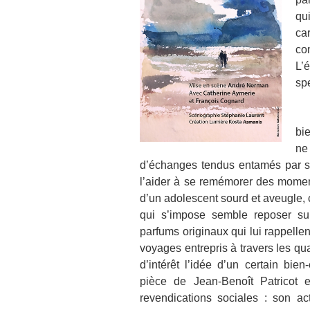
qu
car
co
L’
sp
Si
bi
ne 
d’échanges tendus entamés par s
l’aider à se remémorer des momen
d’un adolescent sourd et aveugle, 
qui s’impose semble reposer sur
parfums originaux qui lui rappell
voyages entrepris à travers les qu
d’intérêt l’idée d’un certain bie
pièce de Jean-Benoît Patricot 
revendications sociales : son ac