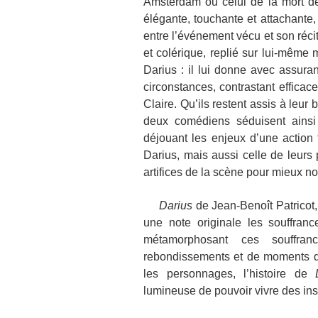
Amsterdam ou celui de la mort d
élégante, touchante et attachante,
entre l’événement vécu et son réci
et colérique, replié sur lui-même 
Darius : il lui donne avec assuran
circonstances, contrastant efficac
Claire. Qu’ils restent assis à leur
deux comédiens séduisent ainsi 
déjouant les enjeux d’une action 
Darius, mais aussi celle de leurs 
artifices de la scène pour mieux no
Darius
de Jean-Benoît Patricot
une note originale les souffran
métamorphosant ces souffra
rebondissements et de moments de 
les personnages, l’histoire de
lumineuse de pouvoir vivre des ins