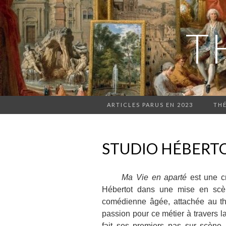
T
ARTICLES PARUS EN 2023
THÉ
STUDIO HÉBERTO
Ma Vie en aparté
est une cr
Hébertot dans une mise en scèn
comédienne âgée, attachée au thé
passion pour ce métier à travers
fait ses premiers pas sur scène.