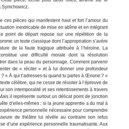
ra Symchowicz.
de ces pièces qui manifestent haut et fort l’amour du
tuation inextricable de mise en abîme et en intégrant
 Le point de départ repose sur une répétition de la
mme un texte classique dont l’appropriation s’avère
ture de la faute tragique attribuée à l’héroïne. La
nstitue une difficulté morale dont la résolution
ntrer dans la peau du personnage. Comment parvenir
enter de « réciter » et à lui donner une profondeur
 ? « À qui t’adresses-tu quand tu parles à Œnone ? »
xte célèbre, qui ne cesse de résister à l’épreuve de
sur son intemporalité et ses retentissements à travers
 Mais il représente surtout un délicat point de jonction
ête d’elles-mêmes : si la jeune apprentie a du mal à
’expérience personnelle nécessaire pour comprendre
sseure de théâtre lui révèle au contraire son refus
use d’une expérience personnelle traumatisante. Aux