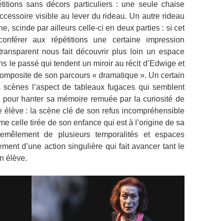
titions sans décors particuliers : une seule chaise
accessoire visible au lever du rideau. Un autre rideau
, scinde par ailleurs celle-ci en deux parties : si cet
nférer aux répétitions une certaine impression
d transparent nous fait découvrir plus loin un espace
ans le passé qui tendent un miroir au récit d’Edwige et
composite de son parcours « dramatique ». Un certain
s scènes l’aspect de tableaux fugaces qui semblent
e pour hanter sa mémoire remuée par la curiosité de
 élève : la scène clé de son refus incompréhensible
e celle tirée de son enfance qui est à l’origine de sa
tremêlement de plusieurs temporalités et espaces
ent d’une action singulière qui fait avancer tant le
n élève.