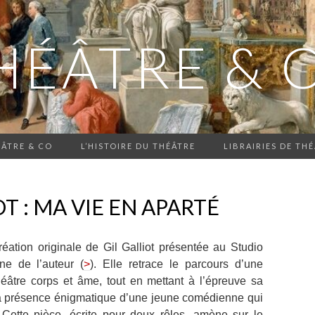
HÉÂTRE & 
ÂTRE & CO
L’HISTOIRE DU THÉÂTRE
LIBRAIRIES DE THÉ
T : MA VIE EN APARTÉ
éation originale de Gil Galliot présentée au Studio
e de l’auteur (
>
). Elle retrace le parcours d’une
âtre corps et âme, tout en mettant à l’épreuve sa
 la présence énigmatique d’une jeune comédienne qui
 Cette pièce, écrite pour deux rôles, amène sur le