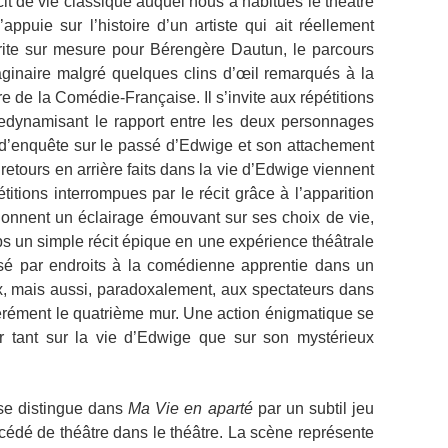
 de vie classique auquel nous a habitués le théâtre
ppuie sur l’histoire d’un artiste qui ait réellement
rite sur mesure pour Bérengère Dautun, le parcours
ginaire malgré quelques clins d’œil remarqués à la
re de la Comédie-Française. Il s’invite aux répétitions
dynamisant le rapport entre les deux personnages
d’enquête sur le passé d’Edwige et son attachement
retours en arrière faits dans la vie d’Edwige viennent
itions interrompues par le récit grâce à l’apparition
donnent un éclairage émouvant sur ses choix de vie,
 un simple récit épique en une expérience théâtrale
ssé par endroits à la comédienne apprentie dans un
ux, mais aussi, paradoxalement, aux spectateurs dans
érément le quatrième mur. Une action énigmatique se
r tant sur la vie d’Edwige que sur son mystérieux
e distingue dans
Ma Vie en aparté
par un subtil jeu
cédé de théâtre dans le théâtre. La scène représente