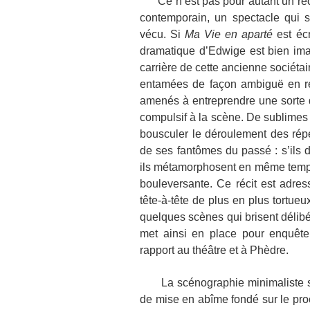
Ce n’est pas pour autant un récit
contemporain, un spectacle qui s’a
vécu. Si
Ma Vie en aparté
est éc
dramatique d’Edwige est bien ima
carrière de cette ancienne sociétai
entamées de façon ambiguë en re
amenés à entreprendre une sorte 
compulsif à la scène. De sublimes 
bousculer le déroulement des répét
de ses fantômes du passé : s’ils 
ils métamorphosent en même temps
bouleversante. Ce récit est adre
tête-à-tête de plus en plus tortue
quelques scènes qui brisent délib
met ainsi en place pour enquête
rapport au théâtre et à Phèdre.
La scénographie minimaliste s
de mise en abîme fondé sur le pro