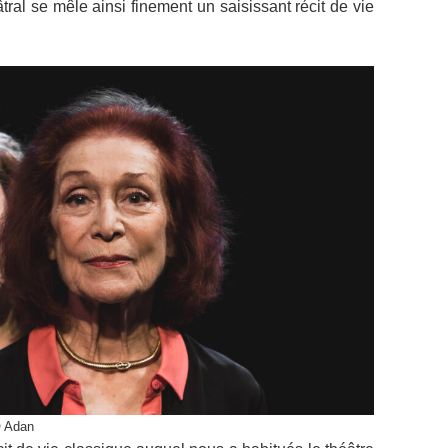
tral se mêle ainsi finement un saisissant récit de vie
© Adan