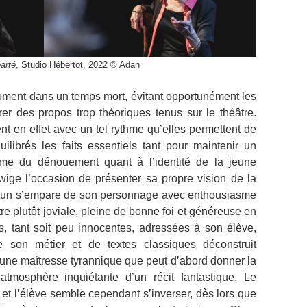
arté
, Studio Hébertot, 2022 © Adan
ent dans un temps mort, évitant opportunément les
er des propos trop théoriques tenus sur le théâtre.
t en effet avec un tel rythme qu’elles permettent de
librés les faits essentiels tant pour maintenir un
ême du dénouement quant à l’identité de la jeune
wige l’occasion de présenter sa propre vision de la
utun s’empare de son personnage avec enthousiasme
re plutôt joviale, pleine de bonne foi et généreuse en
s, tant soit peu innocentes, adressées à son élève,
e son métier et de textes classiques déconstruit
une maîtresse tyrannique que peut d’abord donner la
tmosphère inquiétante d’un récit fantastique. Le
e et l’élève semble cependant s’inverser, dès lors que