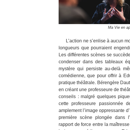
Ma Vie en ap
L’action ne s’enlise à aucun mom
longueurs que pourraient engendr
Les différentes scènes se succèden
condenser dans des tableaux équi
mystère qui persiste au-delà m
comédienne, que pour offrir à Ed
pratique théâtrale. Bérengère Da
en créant une professeure de théât
conseils : malgré quelques pique
cette professeure passionnée d
amplement l’image oppressante d’
première scène plongée dans l’a
rapport de force entre la maîtress