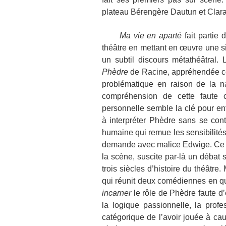
plateau Bérengère Dautun et Cla
Ma vie en aparté
fait partie 
théâtre en mettant en œuvre une si
un subtil discours métathéâtral.
Phèdre
de Racine, appréhendée co
problématique en raison de la na
compréhension de cette faute co
personnelle semble la clé pour e
à interpréter Phèdre sans se cont
humaine qui remue les sensibilités
demande avec malice Edwige. Ce te
la scène, suscite par-là un débat 
trois siècles d’histoire du théâtre.
qui réunit deux comédiennes en qu
incarner
le rôle de Phèdre faute d
la logique passionnelle, la profe
catégorique de l’avoir jouée à ca