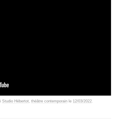
té
Studio Hébertot
,
théâtre contemporain
le
12/03/2022
.