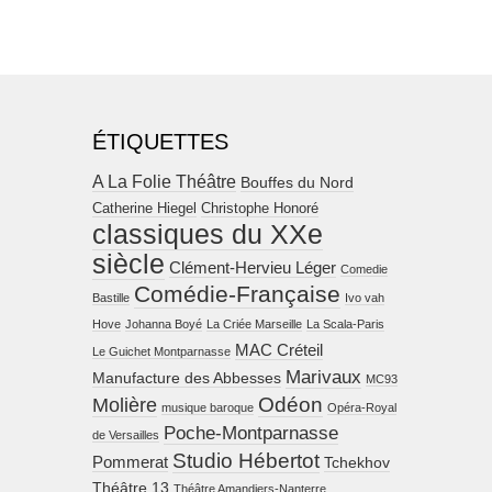
ÉTIQUETTES
A La Folie Théâtre
Bouffes du Nord
Catherine Hiegel
Christophe Honoré
classiques du XXe
siècle
Clément-Hervieu Léger
Comedie
Comédie-Française
Bastille
Ivo vah
Hove
Johanna Boyé
La Criée Marseille
La Scala-Paris
MAC Créteil
Le Guichet Montparnasse
Marivaux
Manufacture des Abbesses
MC93
Molière
Odéon
musique baroque
Opéra-Royal
Poche-Montparnasse
de Versailles
Studio Hébertot
Pommerat
Tchekhov
Théâtre 13
Théâtre Amandiers-Nanterre