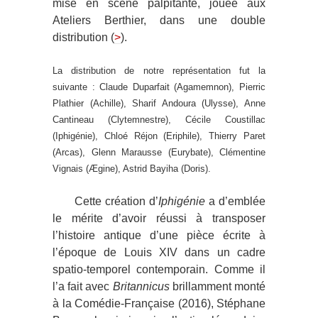
mise en scène palpitante, jouée aux
Ateliers Berthier, dans une double
distribution (
>
).
La distribution de notre représentation fut la
suivante : Claude Duparfait (Agamemnon), Pierric
Plathier (Achille), Sharif Andoura (Ulysse), Anne
Cantineau (Clytemnestre), Cécile Coustillac
(Iphigénie), Chloé Réjon (Eriphile), Thierry Paret
(Arcas), Glenn Marausse (Eurybate), Clémentine
Vignais (Ægine), Astrid Bayiha (Doris).
Cette création d’
Iphigénie
a d’emblée
le mérite d’avoir réussi à transposer
l’histoire antique d’une pièce écrite à
l’époque de Louis XIV dans un cadre
spatio-temporel contemporain. Comme il
l’a fait avec
Britannicus
brillamment monté
à la Comédie-Française (2016), Stéphane