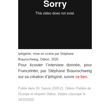
Iphigénie
, mise en scène par Stéphane
Braunschweig, Odéon, 2020.
Pour écouter l’interview donnée, pour
FranceInter, par Stéphane Braunschweig
sur sa création d’
Iphiginé
, suivre
ce lien
.
Publié dans
03- Saison 2020-21
,
Odéon-Théâtre de
l'Europe
et étiqueté
Odéon
,
théâtre classique
le
18/10/2020
.