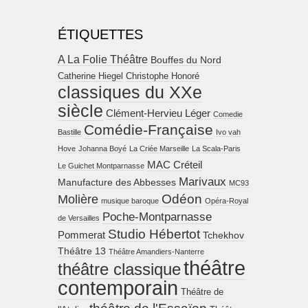
ÉTIQUETTES
A La Folie Théâtre
Bouffes du Nord
Catherine Hiegel
Christophe Honoré
classiques du XXe
siècle
Clément-Hervieu Léger
Comedie
Comédie-Française
Bastille
Ivo vah
Hove
Johanna Boyé
La Criée Marseille
La Scala-Paris
MAC Créteil
Le Guichet Montparnasse
Marivaux
Manufacture des Abbesses
MC93
Molière
Odéon
musique baroque
Opéra-Royal
Poche-Montparnasse
de Versailles
Studio Hébertot
Pommerat
Tchekhov
Théâtre 13
Théâtre Amandiers-Nanterre
théâtre
théâtre classique
contemporain
Théâtre de