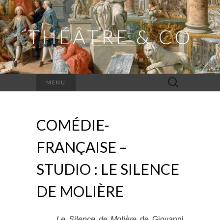
THÉÂTRE & CO
Rechercher :
MENU
COMÉDIE-
FRANÇAISE –
STUDIO : LE SILENCE
DE MOLIÈRE
Le Silence de Molière
de Giovanni