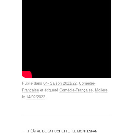
Publié dans
04- Saison 2021/22
,
Comédie-
Française
et étiqueté
Comédie-Française
,
Molière
le
14/02/2022
.
←
THÉÂTRE DE LA HUCHETTE : LE MONTESPAN