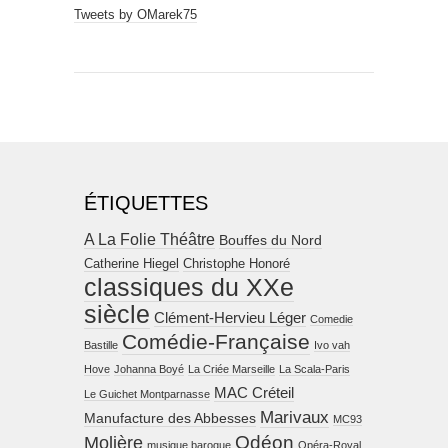
Tweets by OMarek75
ÉTIQUETTES
A La Folie Théâtre
Bouffes du Nord
Catherine Hiegel
Christophe Honoré
classiques du XXe
siècle
Clément-Hervieu Léger
Comedie
Comédie-Française
Bastille
Ivo vah
Hove
Johanna Boyé
La Criée Marseille
La Scala-Paris
MAC Créteil
Le Guichet Montparnasse
Marivaux
Manufacture des Abbesses
MC93
Molière
Odéon
musique baroque
Opéra-Royal