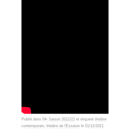
Publié dans
04- Saison 2021/22
et étiqueté
théâtre
contemporain
,
théâtre de l'Essaïon
le
01/12/2021
.