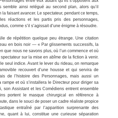
 Personnages entre eux autant qu’ils s’opposent aux
 semble ainsi relégué au second plan, alors qu’il
en la faisant avancer. Le spectateur, pendant ce temps,
 les réactions et les partis pris des personnages,
us, comme s’il s’agissait d’une énigme à résoudre.
de répétition quelque peu étrange. Une citation
ideau en bois noir ― « Par glissements successifs, la
i bien que nous ne savons plus, où l’un commence et où
e spectateur sur la mise en abîme de la fiction à venir.
 le seul indice. Avant le lever du rideau, on remarque
amovible recouvert d’une housse et qui servira de
ais de l’histoire des Personnages, mais aussi un
rampe et où s’installera le Directeur pour diriger sa
-ci, son Assistant et les Comédiens entrent ensemble
ins portent le masque chirurgical en référence à
doute, dans le souci de poser un cadre réaliste propice
stique entraîné par l’apparition surprenante des
e, quant à lui, constitue une curieuse séparation