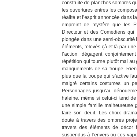
construite de planches sombres qu
les ouvertures entres les composan
réalité et l’esprit annoncée dans la
empreint de mystère que les Pe
Directeur et des Comédiens qui 
plongée dans une semi-obscurité le
éléments, relevés çà et là par u
l’action, dégagent conjointeme
répétition qui tourne plutôt mal a
manquements de sa troupe. Rien 
plus que la troupe qui s’active 
malgré certains costumes un pe
Personnages jusqu’au dénouement
haleine, même si celui-ci tend d
une simple famille malheureuse g
faire son deuil. Les choix dra
doute à travers des ombres proje
travers des éléments de décor fa
suspendus à l’envers ou ces vapeu