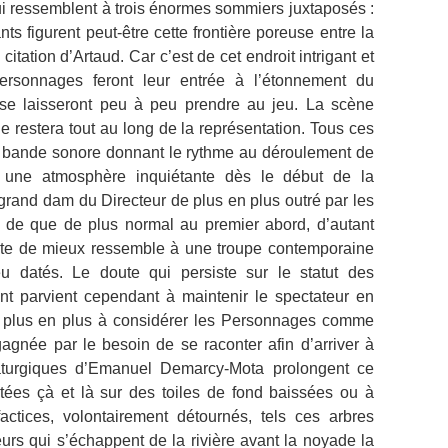
i ressemblent à trois énormes sommiers juxtaposés :
ts figurent peut-être cette frontière poreuse entre la
 citation d’Artaud. Car c’est de cet endroit intrigant et
rsonnages feront leur entrée à l’étonnement du
se laisseront peu à peu prendre au jeu. La scène
 restera tout au long de la représentation. Tous ces
ne bande sonore donnant le rythme au déroulement de
nt une atmosphère inquiétante dès le début de la
u grand dam du Directeur de plus en plus outré par les
de que de plus normal au premier abord, d’autant
faute de mieux ressemble à une troupe contemporaine
u datés. Le doute qui persiste sur le statut des
 parvient cependant à maintenir le spectateur en
e plus en plus à considérer les Personnages comme
agnée par le besoin de se raconter afin d’arriver à
maturgiques d’Emanuel Demarcy-Mota prolongent ce
tées çà et là sur des toiles de fond baissées ou à
ctices, volontairement détournés, tels ces arbres
rs qui s’échappent de la rivière avant la noyade la