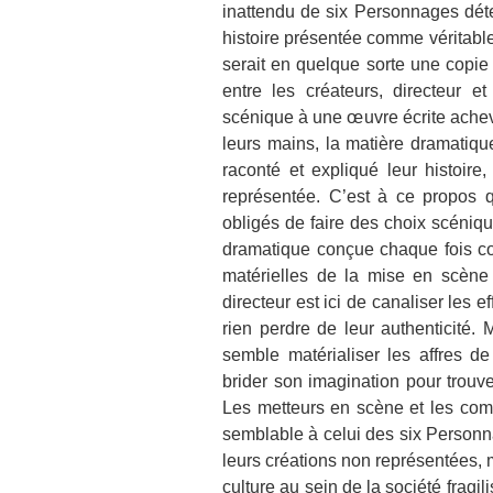
inattendu de six Personnages déte
histoire présentée comme véritable
serait en quelque sorte une copie
entre les créateurs, directeur 
scénique à une œuvre écrite achevé
leurs mains, la matière dramatiq
raconté et expliqué leur histoire,
représentée. C’est à ce propos q
obligés de faire des choix scéniq
dramatique conçue chaque fois c
matérielles de la mise en scène 
directeur est ici de canaliser les
rien perdre de leur authenticité. 
semble matérialiser les affres de
brider son imagination pour trouve
Les metteurs en scène et les comé
semblable à celui des six Person
leurs créations non représentées, m
culture au sein de la société frag