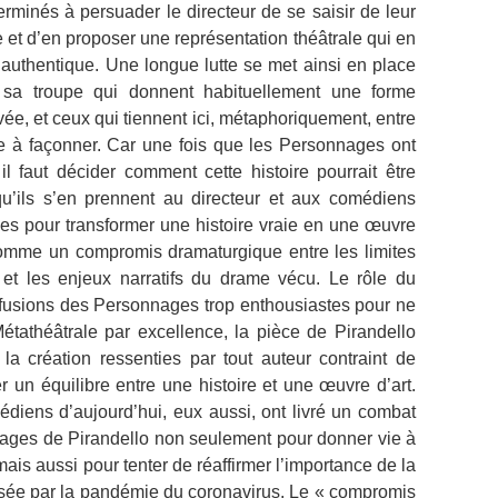
rminés à persuader le directeur de se saisir de leur
 et d’en proposer une représentation théâtrale qui en
 authentique. Une longue lutte se met ainsi en place
et sa troupe qui donnent habituellement une forme
e, et ceux qui tiennent ici, métaphoriquement, entre
ue à façonner. Car une fois que les Personnages ont
 il faut décider comment cette histoire pourrait être
u’ils s’en prennent au directeur et aux comédiens
ues pour transformer une histoire vraie en une œuvre
omme un compromis dramaturgique entre les limites
et les enjeux narratifs du drame vécu. Le rôle du
 effusions des Personnages trop enthousiastes pour ne
Métathéâtrale par excellence, la pièce de Pirandello
 la création ressenties par tout auteur contraint de
r un équilibre entre une histoire et une œuvre d’art.
diens d’aujourd’hui, eux aussi, ont livré un combat
nages de Pirandello non seulement pour donner vie à
ais aussi pour tenter de réaffirmer l’importance de la
ilisée par la pandémie du coronavirus. Le « compromis