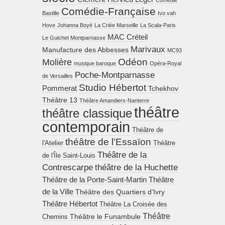
Comedie
Comédie-Française
Bastille
Ivo vah
Hove
Johanna Boyé
La Criée Marseille
La Scala-Paris
MAC Créteil
Le Guichet Montparnasse
Marivaux
Manufacture des Abbesses
MC93
Molière
Odéon
musique baroque
Opéra-Royal
Poche-Montparnasse
de Versailles
Studio Hébertot
Pommerat
Tchekhov
Théâtre 13
Théâtre Amandiers-Nanterre
théâtre
théâtre classique
contemporain
Théâtre de
théâtre de l'Essaïon
l'Atelier
Théâtre
Théâtre de la
de l'Île Saint-Louis
Contrescarpe
théâtre de la Huchette
Théâtre de la Porte-Saint-Martin
Théâtre
de la Ville
Théâtre des Quartiers d'Ivry
Théâtre Hébertot
Théâtre La Croisée des
Théâtre
Théâtre le Funambule
Chemins