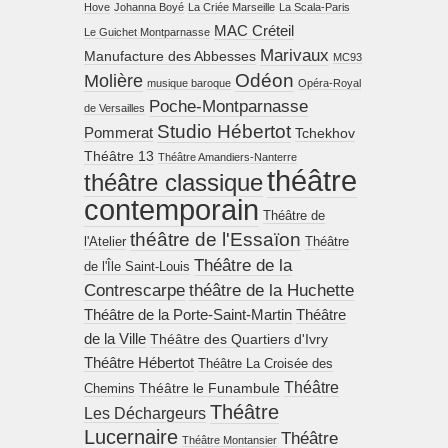
Hove
Johanna Boyé
La Criée Marseille
La Scala-Paris
MAC Créteil
Le Guichet Montparnasse
Marivaux
Manufacture des Abbesses
MC93
Molière
Odéon
musique baroque
Opéra-Royal
Poche-Montparnasse
de Versailles
Studio Hébertot
Pommerat
Tchekhov
Théâtre 13
Théâtre Amandiers-Nanterre
théâtre
théâtre classique
contemporain
Théâtre de
théâtre de l'Essaïon
l'Atelier
Théâtre
Théâtre de la
de l'Île Saint-Louis
Contrescarpe
théâtre de la Huchette
Théâtre de la Porte-Saint-Martin
Théâtre
de la Ville
Théâtre des Quartiers d'Ivry
Théâtre Hébertot
Théâtre La Croisée des
Théâtre
Théâtre le Funambule
Chemins
Théâtre
Les Déchargeurs
Lucernaire
Théâtre
Théâtre Montansier