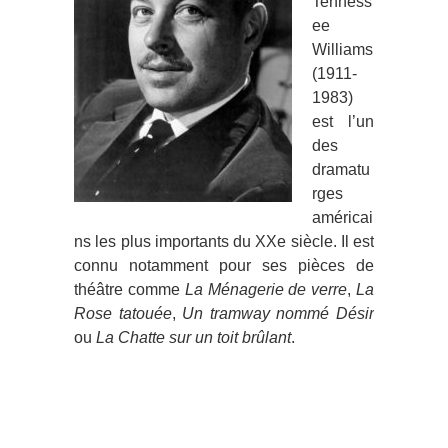
Tenness
ee
Williams
(1911-
1983)
est l’un
des
dramatu
rges
américai
ns les plus importants du XXe siècle. Il est
connu notamment pour ses pièces de
théâtre comme
La Ménagerie de verre
,
La
Rose tatouée
,
Un t
ramway nommé Désir
ou
La Chatte sur un toit brûlant
.