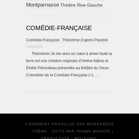
Montparnasse
Théâtre Rive-Gauche
COMÉDIE-FRANÇAISE
Comédie-Française : Théorème d’après Pasolini
13/04/2023
Théorème/ Je me sens un cœur à aimer toute la
terre est une création originale d’Amine Adjina et
Émilie Prévosteau présentée au théâtre du Vieux-
Colombier de la Comédie-Française (>), …
FIÈREMENT PROPULSÉ PAR
WORDPRESS
·
THÈME : SUITS PAR
THEME WEAVER
|
TRADUCTION :
WOLFORG
.