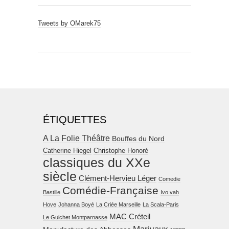
Tweets by OMarek75
ÉTIQUETTES
A La Folie Théâtre
Bouffes du Nord
Catherine Hiegel
Christophe Honoré
classiques du XXe
siècle
Clément-Hervieu Léger
Comedie
Comédie-Française
Bastille
Ivo vah
Hove
Johanna Boyé
La Criée Marseille
La Scala-Paris
MAC Créteil
Le Guichet Montparnasse