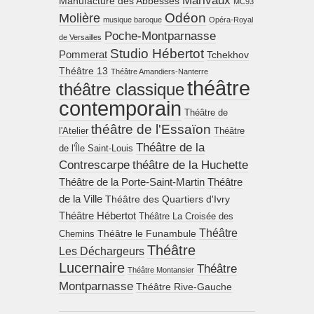
Marivaux
Manufacture des Abbesses
MC93
Molière
Odéon
musique baroque
Opéra-Royal
Poche-Montparnasse
de Versailles
Studio Hébertot
Pommerat
Tchekhov
Théâtre 13
Théâtre Amandiers-Nanterre
théâtre
théâtre classique
contemporain
Théâtre de
théâtre de l'Essaïon
l'Atelier
Théâtre
Théâtre de la
de l'Île Saint-Louis
Contrescarpe
théâtre de la Huchette
Théâtre de la Porte-Saint-Martin
Théâtre
de la Ville
Théâtre des Quartiers d'Ivry
Théâtre Hébertot
Théâtre La Croisée des
Théâtre
Théâtre le Funambule
Chemins
Théâtre
Les Déchargeurs
Lucernaire
Théâtre
Théâtre Montansier
Montparnasse
Théâtre Rive-Gauche